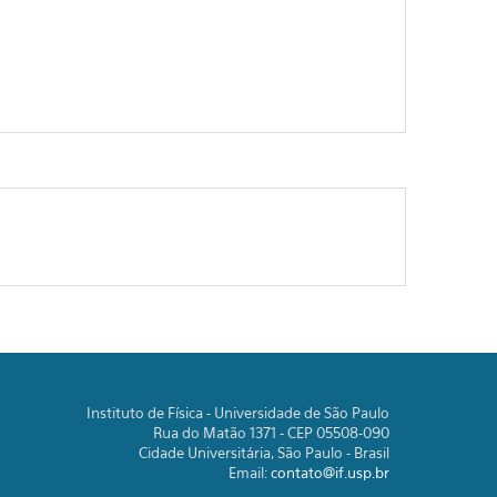
Instituto de Física - Universidade de São Paulo
Rua do Matão 1371 - CEP 05508-090
Cidade Universitária, São Paulo - Brasil
Email:
contato@if.usp.br