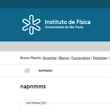
Pular para o conteúdo principal
Toggle high contrast
Instituto de Física
Universidade de São Paulo
Acesso Rápido:
Docentes
|
Alunos
|
Funcionários
|
Visitantes
|
NAPNMMS
napnmms
INFORMAÇÕES