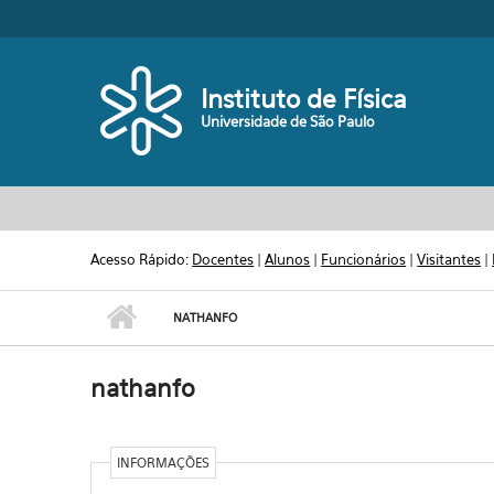
Pular para o conteúdo principal
Toggle high contrast
Instituto de Física
Universidade de São Paulo
Acesso Rápido:
Docentes
|
Alunos
|
Funcionários
|
Visitantes
|
NATHANFO
nathanfo
INFORMAÇÕES