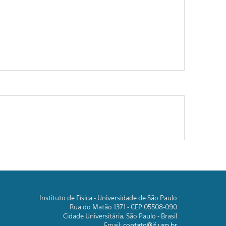
Instituto de Física - Universidade de São Paulo
Rua do Matão 1371 - CEP 05508-090
Cidade Universitária, São Paulo - Brasil
Email:
contato@if.usp.br