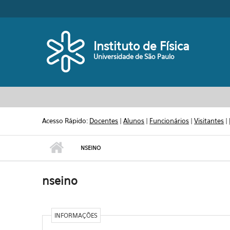
Pular para o conteúdo principal
Toggle high contrast
Instituto de Física
Universidade de São Paulo
Acesso Rápido:
Docentes
|
Alunos
|
Funcionários
|
Visitantes
|
NSEINO
nseino
INFORMAÇÕES