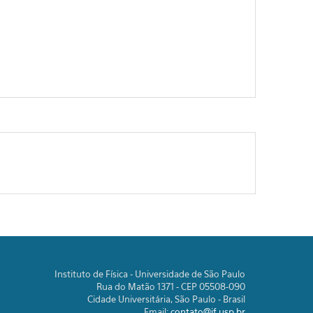
Instituto de Física - Universidade de São Paulo
Rua do Matão 1371 - CEP 05508-090
Cidade Universitária, São Paulo - Brasil
Email:
contato@if.usp.br