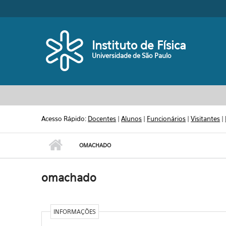
Pular para o conteúdo principal
Toggle high contrast
Instituto de Física
Universidade de São Paulo
Acesso Rápido:
Docentes
|
Alunos
|
Funcionários
|
Visitantes
|
OMACHADO
omachado
INFORMAÇÕES