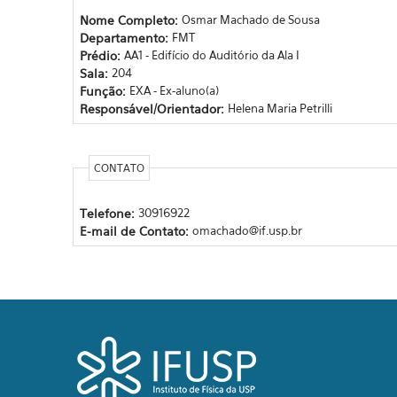
Nome Completo:
Osmar Machado de Sousa
Departamento:
FMT
Prédio:
AA1 - Edifício do Auditório da Ala I
Sala:
204
Função:
EXA - Ex-aluno(a)
Responsável/Orientador:
Helena Maria Petrilli
CONTATO
Telefone:
30916922
E-mail de Contato:
omachado@if.usp.br