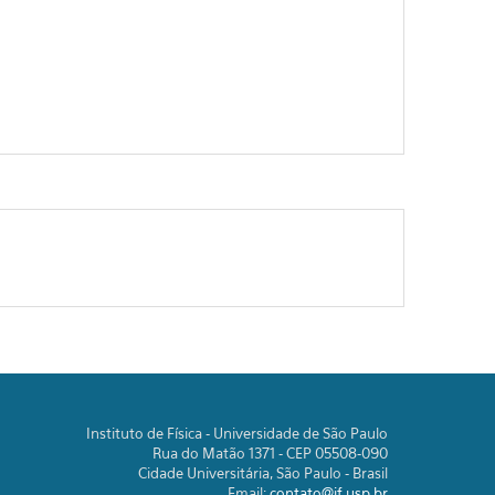
Instituto de Física - Universidade de São Paulo
Rua do Matão 1371 - CEP 05508-090
Cidade Universitária, São Paulo - Brasil
Email:
contato@if.usp.br