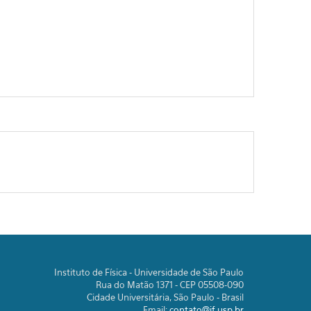
Instituto de Física - Universidade de São Paulo
Rua do Matão 1371 - CEP 05508-090
Cidade Universitária, São Paulo - Brasil
Email:
contato@if.usp.br