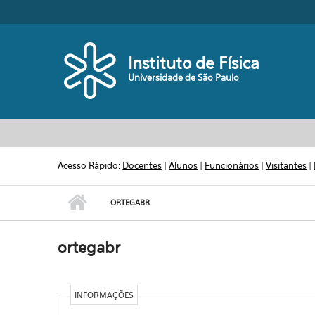
Pular para o conteúdo principal
Toggle high contrast
Instituto de Física
Universidade de São Paulo
Acesso Rápido:
Docentes
|
Alunos
|
Funcionários
|
Visitantes
|
ORTEGABR
ortegabr
INFORMAÇÕES