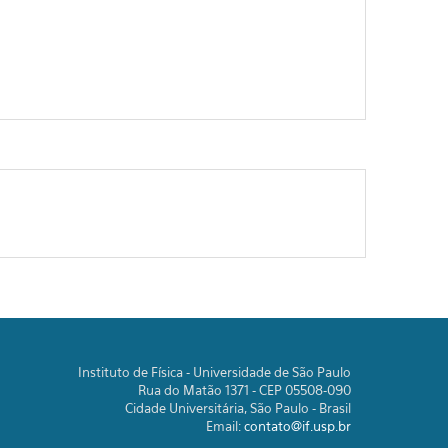
Instituto de Física - Universidade de São Paulo
Rua do Matão 1371 - CEP 05508-090
Cidade Universitária, São Paulo - Brasil
Email:
contato@if.usp.br