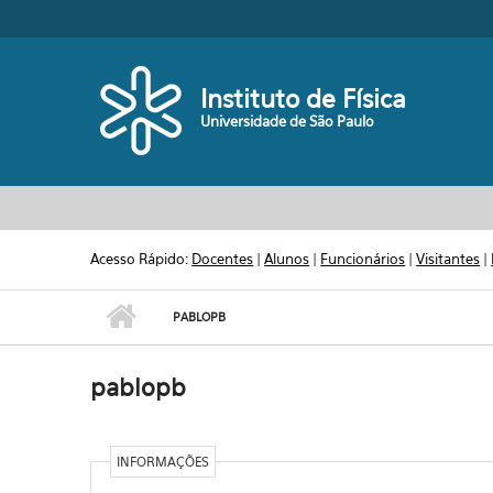
Pular para o conteúdo principal
Toggle high contrast
Instituto de Física
Universidade de São Paulo
Acesso Rápido:
Docentes
|
Alunos
|
Funcionários
|
Visitantes
|
PABLOPB
pablopb
INFORMAÇÕES