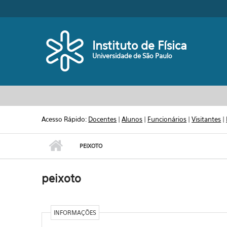
Pular para o conteúdo principal
Toggle high contrast
Instituto de Física
Universidade de São Paulo
Acesso Rápido:
Docentes
|
Alunos
|
Funcionários
|
Visitantes
|
PEIXOTO
peixoto
INFORMAÇÕES