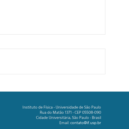
Instituto de Física - Universidade de São Paulo
Rua do Matão 1371 - CEP 05508-090
Cidade Universitária, São Paulo - Brasil
Email:
contato@if.usp.br