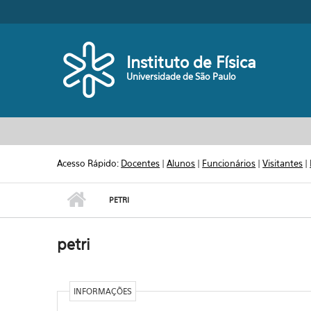
Pular para o conteúdo principal
Toggle high contrast
Instituto de Física
Universidade de São Paulo
Acesso Rápido:
Docentes
|
Alunos
|
Funcionários
|
Visitantes
|
PETRI
petri
INFORMAÇÕES