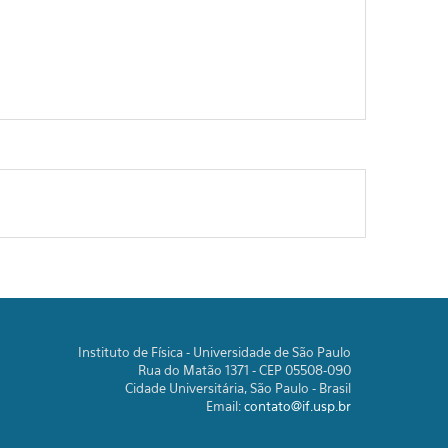
Instituto de Física - Universidade de São Paulo
Rua do Matão 1371 - CEP 05508-090
Cidade Universitária, São Paulo - Brasil
Email:
contato@if.usp.br