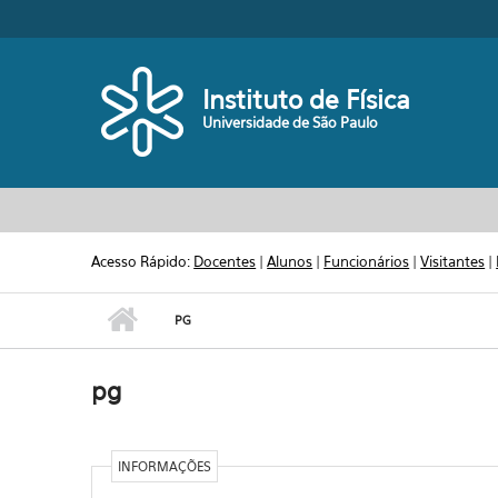
Pular para o conteúdo principal
Toggle high contrast
Instituto de Física
Universidade de São Paulo
Acesso Rápido:
Docentes
|
Alunos
|
Funcionários
|
Visitantes
|
PG
pg
INFORMAÇÕES