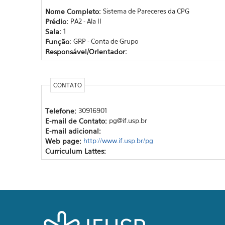
Nome Completo:
Sistema de Pareceres da CPG
Prédio:
PA2 - Ala II
Sala:
1
Função:
GRP - Conta de Grupo
Responsável/Orientador:
CONTATO
Telefone:
30916901
E-mail de Contato:
pg@if.usp.br
E-mail adicional:
Web page:
http://www.if.usp.br/pg
Curriculum Lattes: