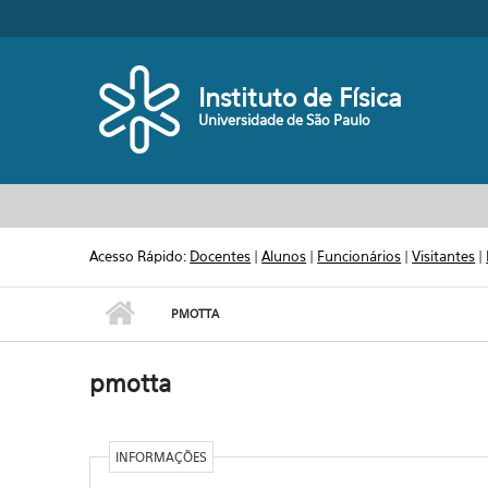
Pular para o conteúdo principal
Toggle high contrast
Instituto de Física
Universidade de São Paulo
Acesso Rápido:
Docentes
|
Alunos
|
Funcionários
|
Visitantes
|
PMOTTA
pmotta
INFORMAÇÕES