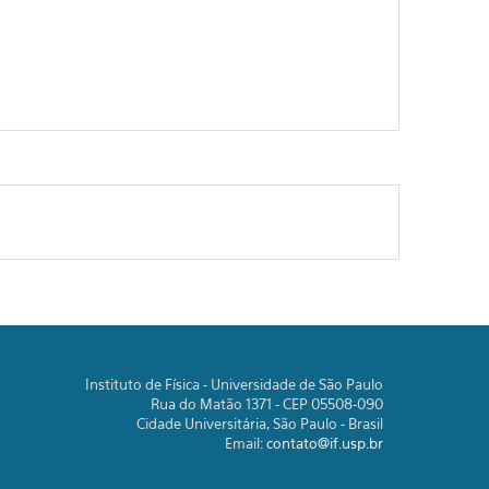
Instituto de Física - Universidade de São Paulo
Rua do Matão 1371 - CEP 05508-090
Cidade Universitária, São Paulo - Brasil
Email:
contato@if.usp.br