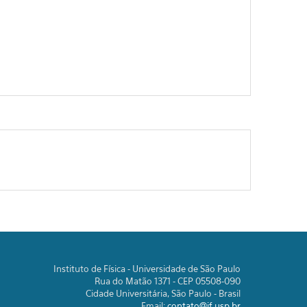
Instituto de Física - Universidade de São Paulo
Rua do Matão 1371 - CEP 05508-090
Cidade Universitária, São Paulo - Brasil
Email:
contato@if.usp.br