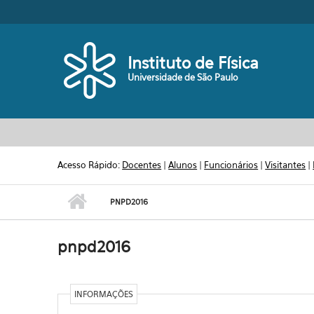
Pular para o conteúdo principal
Toggle high contrast
Instituto de Física
Universidade de São Paulo
Acesso Rápido:
Docentes
|
Alunos
|
Funcionários
|
Visitantes
|
PNPD2016
pnpd2016
INFORMAÇÕES