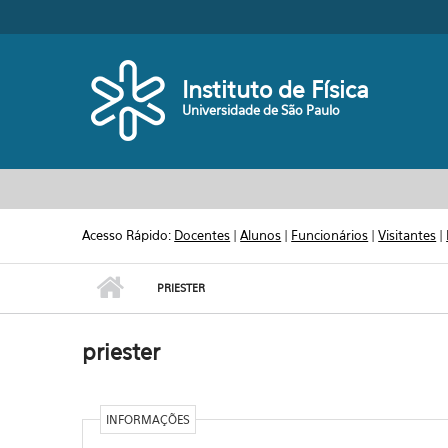
Pular para o conteúdo principal
Toggle high contrast
Instituto de Física
Universidade de São Paulo
Acesso Rápido:
Docentes
|
Alunos
|
Funcionários
|
Visitantes
|
PRIESTER
priester
INFORMAÇÕES