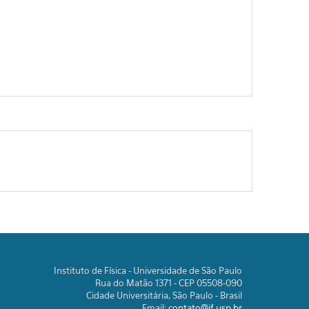
Instituto de Física - Universidade de São Paulo
Rua do Matão 1371 - CEP 05508-090
Cidade Universitária, São Paulo - Brasil
Email:
contato@if.usp.br