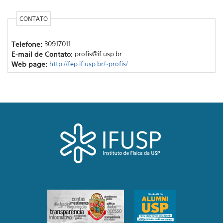
CONTATO
Telefone:
30917011
E-mail de Contato:
profis@if.usp.br
Web page:
http://fep.if.usp.br/~profis/