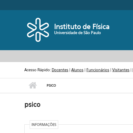
Pular para o conteúdo principal
Toggle high contrast
Instituto de Física
Universidade de São Paulo
Acesso Rápido:
Docentes
|
Alunos
|
Funcionários
|
Visitantes
|
PSICO
psico
INFORMAÇÕES