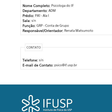
Nome Completo:
Psicologa do IF
Departamento:
ADM
Prédio:
PA1 - Ala I
Sala:
s/n
Função:
GRP - Conta de Grupo
Responsável/Orientador:
Renata Matsumoto
CONTATO
Telefone:
s/n
E-mail de Contato:
psico@if.usp.br