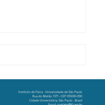
Instituto de Física - Universidade de São Paulo
Rua do Matão 1371 - CEP 05508-090
Cidade Universitária, São Paulo - Brasil
Email:
contato@if.usp.br