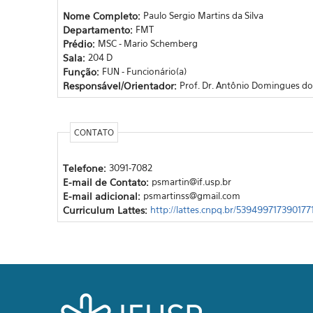
Nome Completo:
Paulo Sergio Martins da Silva
Departamento:
FMT
Prédio:
MSC - Mario Schemberg
Sala:
204 D
Função:
FUN - Funcionário(a)
Responsável/Orientador:
Prof. Dr. Antônio Domingues 
CONTATO
Telefone:
3091-7082
E-mail de Contato:
psmartin@if.usp.br
E-mail adicional:
psmartinss@gmail.com
Curriculum Lattes:
http://lattes.cnpq.br/539499717390177