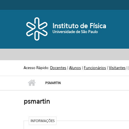
Pular para o conteúdo principal
Toggle high contrast
Instituto de Física
Universidade de São Paulo
Acesso Rápido:
Docentes
|
Alunos
|
Funcionários
|
Visitantes
|
PSMARTIN
psmartin
INFORMAÇÕES