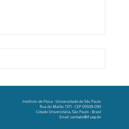
Instituto de Física - Universidade de São Paulo
Rua do Matão 1371 - CEP 05508-090
Cidade Universitária, São Paulo - Brasil
Email:
contato@if.usp.br