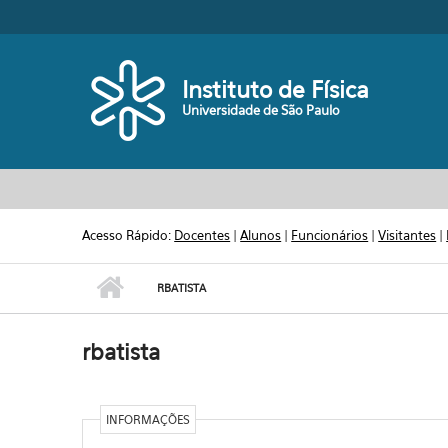
Pular para o conteúdo principal
Toggle high contrast
Instituto de Física
Universidade de São Paulo
Acesso Rápido:
Docentes
|
Alunos
|
Funcionários
|
Visitantes
|
RBATISTA
rbatista
INFORMAÇÕES