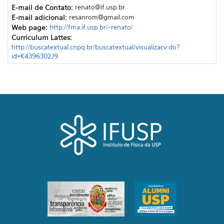
E-mail de Contato:
renato@if.usp.br
E-mail adicional:
resanrom@gmail.com
Web page:
http://fma.if.usp.br/~renato/
Curriculum Lattes:
http://buscatextual.cnpq.br/buscatextual/visualizacv.do?
id=K4396302J9