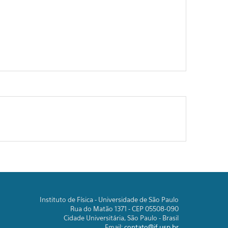
Instituto de Física - Universidade de São Paulo
Rua do Matão 1371 - CEP 05508-090
Cidade Universitária, São Paulo - Brasil
Email:
contato@if.usp.br