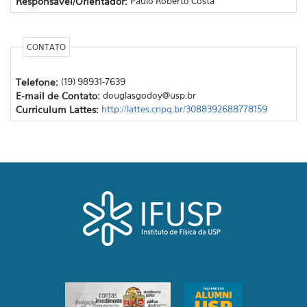
Responsável/Orientador:
Paulo Roberto Costa
CONTATO
Telefone:
(19) 98931-7639
E-mail de Contato:
douglasgodoy@usp.br
Curriculum Lattes:
http://lattes.cnpq.br/3088392688778159