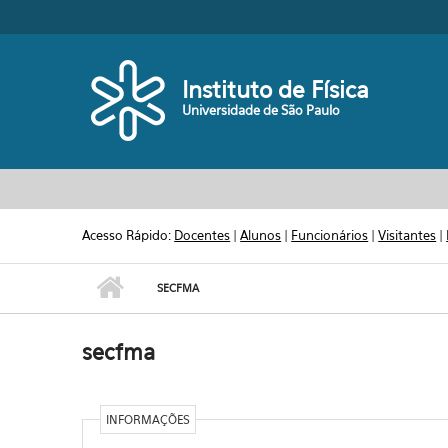
Pular para o conteúdo principal
Toggle high contrast
Instituto de Física
Universidade de São Paulo
Acesso Rápido:
Docentes
|
Alunos
|
Funcionários
|
Visitantes
|
SECFMA
secfma
INFORMAÇÕES