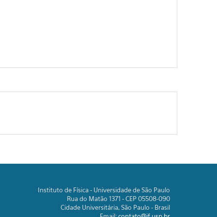
Instituto de Física - Universidade de São Paulo
Rua do Matão 1371 - CEP 05508-090
Cidade Universitária, São Paulo - Brasil
Email:
contato@if.usp.br