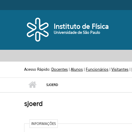
Pular para o conteúdo principal
Toggle high contrast
Instituto de Física
Universidade de São Paulo
Acesso Rápido:
Docentes
|
Alunos
|
Funcionários
|
Visitantes
|
SJOERD
sjoerd
INFORMAÇÕES