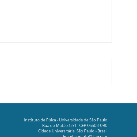
Instituto de Física - Universidade de São Paulo
Rua do Matão 1371 - CEP 05508-090
Cidade Universitária, São Paulo - Brasil
Email:
contato@if.usp.br