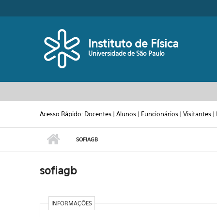
Pular para o conteúdo principal
Toggle high contrast
Instituto de Física
Universidade de São Paulo
Acesso Rápido:
Docentes
|
Alunos
|
Funcionários
|
Visitantes
|
SOFIAGB
sofiagb
INFORMAÇÕES