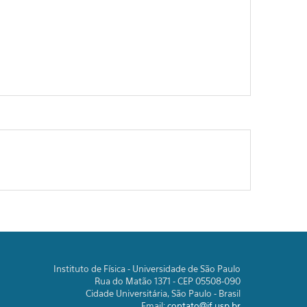
Instituto de Física - Universidade de São Paulo
Rua do Matão 1371 - CEP 05508-090
Cidade Universitária, São Paulo - Brasil
Email:
contato@if.usp.br