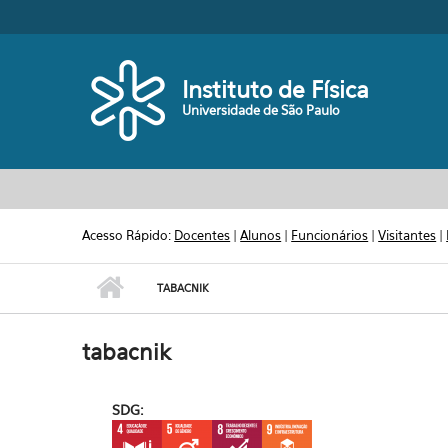
Pular para o conteúdo principal
Toggle high contrast
Instituto de Física
Universidade de São Paulo
Acesso Rápido:
Docentes
|
Alunos
|
Funcionários
|
Visitantes
|
TABACNIK
tabacnik
SDG: