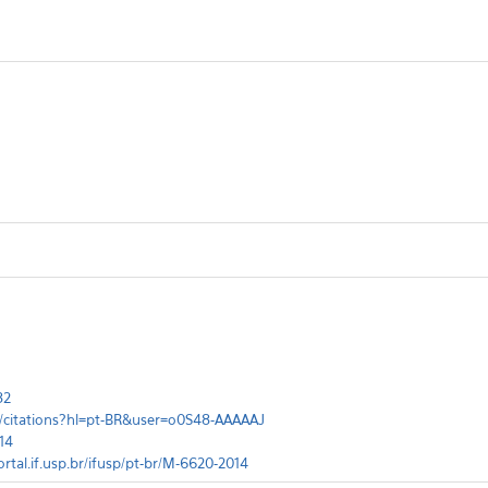
82
m/citations?hl=pt-BR&user=o0S48-AAAAAJ
14
ortal.if.usp.br/ifusp/pt-br/M-6620-2014