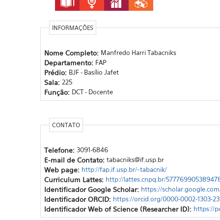
INFORMAÇÕES
Nome Completo:
Manfredo Harri Tabacniks
Departamento:
FAP
Prédio:
BJF - Basílio Jafet
Sala:
225
Função:
DCT - Docente
CONTATO
Telefone:
3091-6846
E-mail de Contato:
tabacniks@if.usp.br
Web page:
http://fap.if.usp.br/~tabacnik/
Curriculum Lattes:
http://lattes.cnpq.br/57776990538947
Identificador Google Scholar:
https://scholar.google.co
Identificador ORCID:
https://orcid.org/0000-0002-1303-23
Identificador Web of Science (Researcher ID):
https://p