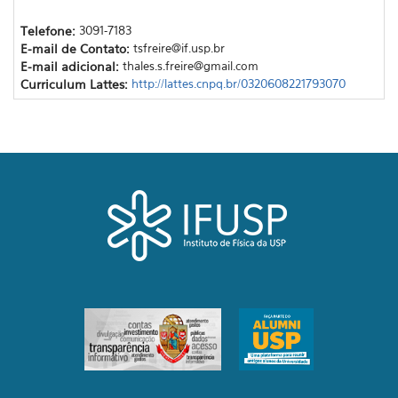
Telefone:
3091-7183
E-mail de Contato:
tsfreire@if.usp.br
E-mail adicional:
thales.s.freire@gmail.com
Curriculum Lattes:
http://lattes.cnpq.br/0320608221793070