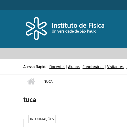
Pular para o conteúdo principal
Toggle high contrast
Instituto de Física
Universidade de São Paulo
Acesso Rápido:
Docentes
|
Alunos
|
Funcionários
|
Visitantes
|
TUCA
tuca
INFORMAÇÕES