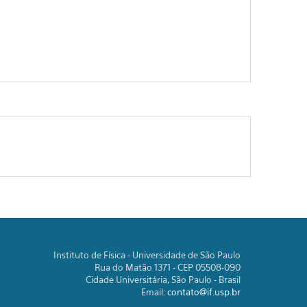
Instituto de Física - Universidade de São Paulo
Rua do Matão 1371 - CEP 05508-090
Cidade Universitária, São Paulo - Brasil
Email:
contato@if.usp.br