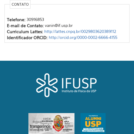
CONTATO
Telefone:
30916853
E-mail de Contato:
vanin@if.usp.br
Curriculum Lattes:
http://lattes.cnpq.br/0029803620389112
Identificador ORCID:
http://orcid.org/0000-0002-6666-4155