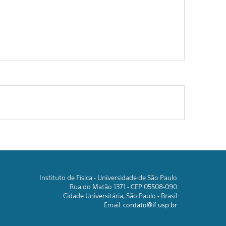
Instituto de Física - Universidade de São Paulo
Rua do Matão 1371 - CEP 05508-090
Cidade Universitária, São Paulo - Brasil
Email:
contato@if.usp.br