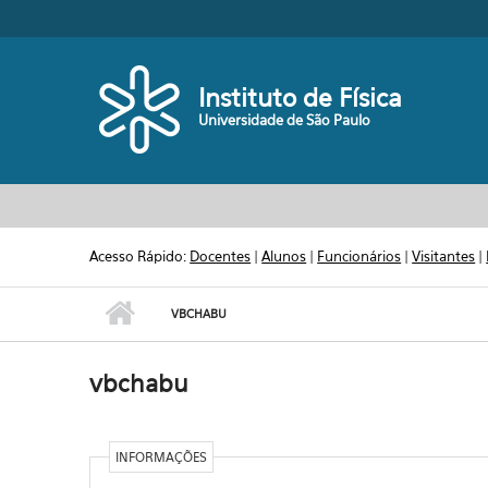
Pular para o conteúdo principal
Toggle high contrast
Instituto de Física
Universidade de São Paulo
Acesso Rápido:
Docentes
|
Alunos
|
Funcionários
|
Visitantes
|
VBCHABU
vbchabu
INFORMAÇÕES