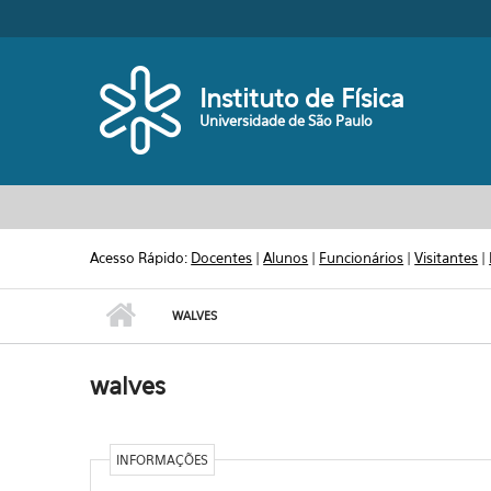
Pular para o conteúdo principal
Toggle high contrast
Instituto de Física
Universidade de São Paulo
Acesso Rápido:
Docentes
|
Alunos
|
Funcionários
|
Visitantes
|
WALVES
walves
INFORMAÇÕES