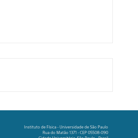
Instituto de Física - Universidade de São Paulo
Rua do Matão 1371 - CEP 05508-090