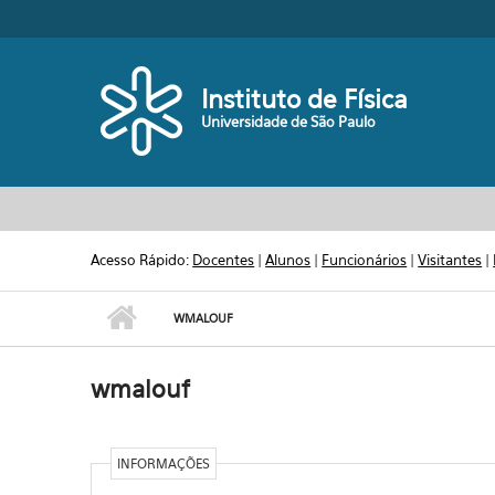
Pular para o conteúdo principal
Toggle high contrast
Instituto de Física
Universidade de São Paulo
Acesso Rápido:
Docentes
|
Alunos
|
Funcionários
|
Visitantes
|
WMALOUF
wmalouf
INFORMAÇÕES