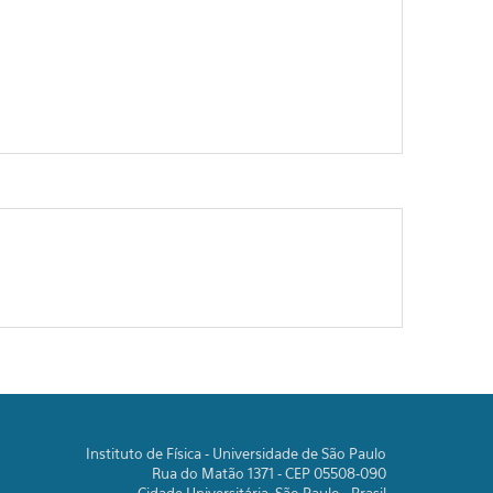
Instituto de Física - Universidade de São Paulo
Rua do Matão 1371 - CEP 05508-090