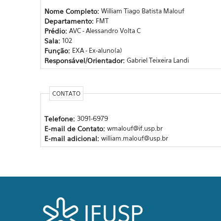
Nome Completo:
William Tiago Batista Malouf
Departamento:
FMT
Prédio:
AVC - Alessandro Volta C
Sala:
102
Função:
EXA - Ex-aluno(a)
Responsável/Orientador:
Gabriel Teixeira Landi
CONTATO
Telefone:
3091-6979
E-mail de Contato:
wmalouf@if.usp.br
E-mail adicional:
william.malouf@usp.br