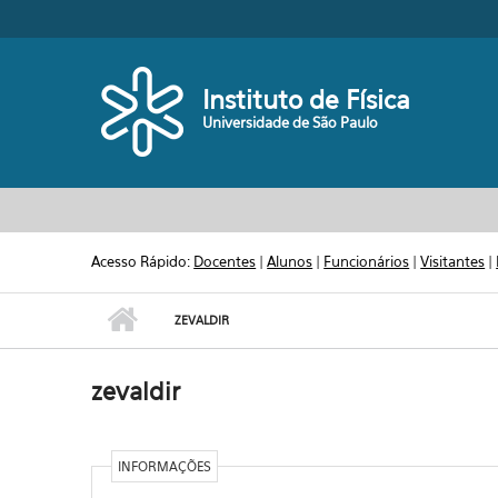
Pular para o conteúdo principal
Toggle high contrast
Instituto de Física
Universidade de São Paulo
Acesso Rápido:
Docentes
|
Alunos
|
Funcionários
|
Visitantes
|
ZEVALDIR
zevaldir
INFORMAÇÕES