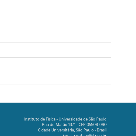
Instituto de Física - Universidade de São Paulo
Rua do Matão 1371 - CEP 05508-090
Cidade Universitária, São Paulo - Brasil
Email:
contato@if.usp.br