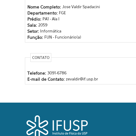
Nome Completo:
Jose Valdir Spadacini
Departamento:
FGE
Prédio:
PA1 - Ala I
Sala:
2059
Setor:
Informática
Função:
FUN - Funcionário(a)
CONTATO
Telefone:
3091-6786
E-mail de Contato:
zevaldir@if.usp.br