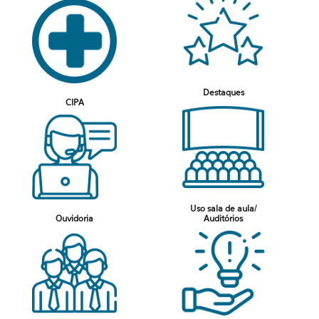
Destaques
CIPA
Uso sala de aula/
Ouvidoria
Auditórios