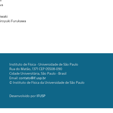
s
va
iwaki
Hiroyuki Furukawa
Instituto de Física - Universidade de São Paulo
Rua do Matão, 1371 CEP 05508-090
Cidade Universitária, São Paulo - Brasil
Email:
contato@if.usp.br
© Instituto de Física da Universidade de São Paulo
Desenvolvido por
IFUSP