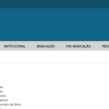
Formulário d
INSTITUCIONAL
GRADUAÇÃO
PÓS-GRADUAÇÃO
PESQ
sa
as
Lima
Santos
onato da Silva