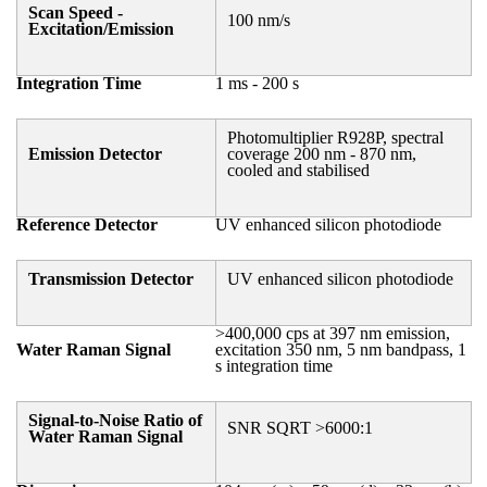
Scan Speed -
100 nm/s
Excitation/Emission
Integration Time
1 ms - 200 s
Photomultiplier R928P, spectral
Emission Detector
coverage 200 nm - 870 nm,
cooled and stabilised
Reference Detector
UV enhanced silicon photodiode
Transmission Detector
UV enhanced silicon photodiode
>400,000 cps at 397 nm emission,
Water Raman Signal
excitation 350 nm, 5 nm bandpass, 1
s integration time
Signal-to-Noise Ratio of
SNR SQRT >6000:1
Water Raman Signal