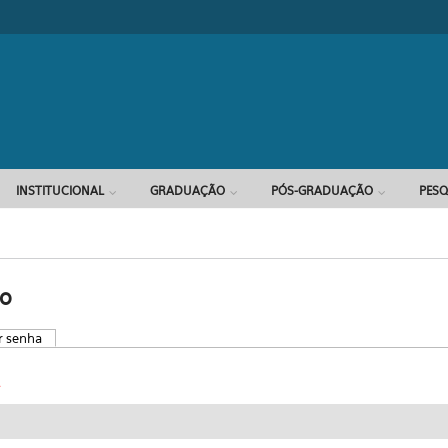
Formulário d
INSTITUCIONAL
GRADUAÇÃO
PÓS-GRADUAÇÃO
PESQ
io
r senha
(aba ativa)