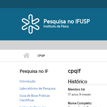
Pular para o conteúdo principal
Toggle high contrast
Pesquisa no IFUSP
Instituto de Física
CPQIF
cpqif
Pesquisa no IF
Histórico
Introdução
Laboratórios de Pesquisa
Membro há
17 anos 9 meses
Guia de Boas Práticas
Científicas
Nome Completo: