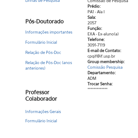
Linhas de Pesquisa
Comissão de Pesquisa
Prédio:
PA1 - Ala I
Sala:
Pós-Doutorado
2057
Função:
Informações importantes
EXA - Ex-aluno(a)
Telefone:
Formulário Inicial
3091-7119
E-mail de Contato:
Relação de Pós-Doc
cpqif@if.usp.br
Group membership:
Relação de Pós-Doc (anos
Comissão Pesquisa
anteriores)
Departamento:
ADM
Trocar Senha:
*************
Professor
Colaborador
Informações Gerais
Formulário Inicial