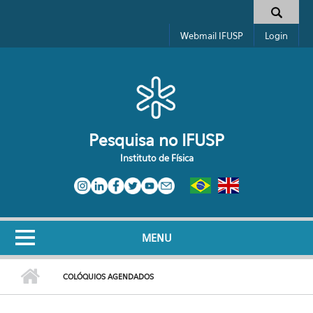
Pular para o conteúdo principal
Toggle high contrast
Formulário de busca
Webmail IFUSP
Login
Pesquisa no IFUSP
Instituto de Física
MENU
COLÓQUIOS AGENDADOS