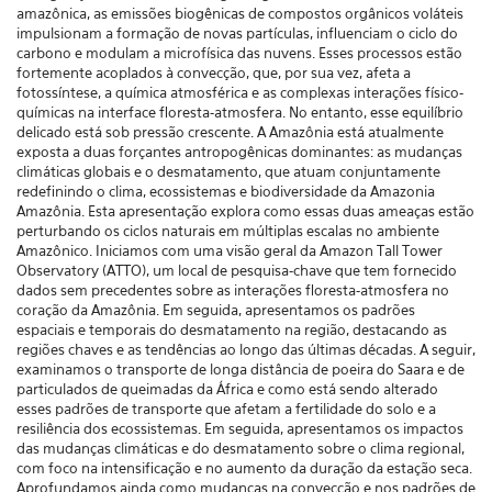
amazônica, as emissões biogênicas de compostos orgânicos voláteis
impulsionam a formação de novas partículas, influenciam o ciclo do
carbono e modulam a microfísica das nuvens. Esses processos estão
fortemente acoplados à convecção, que, por sua vez, afeta a
fotossíntese, a química atmosférica e as complexas interações físico-
químicas na interface floresta-atmosfera. No entanto, esse equilíbrio
delicado está sob pressão crescente. A Amazônia está atualmente
exposta a duas forçantes antropogênicas dominantes: as mudanças
climáticas globais e o desmatamento, que atuam conjuntamente
redefinindo o clima, ecossistemas e biodiversidade da Amazonia
Amazônia. Esta apresentação explora como essas duas ameaças estão
perturbando os ciclos naturais em múltiplas escalas no ambiente
Amazônico. Iniciamos com uma visão geral da Amazon Tall Tower
Observatory (ATTO), um local de pesquisa-chave que tem fornecido
dados sem precedentes sobre as interações floresta-atmosfera no
coração da Amazônia. Em seguida, apresentamos os padrões
espaciais e temporais do desmatamento na região, destacando as
regiões chaves e as tendências ao longo das últimas décadas. A seguir,
examinamos o transporte de longa distância de poeira do Saara e de
particulados de queimadas da África e como está sendo alterado
esses padrões de transporte que afetam a fertilidade do solo e a
resiliência dos ecossistemas. Em seguida, apresentamos os impactos
das mudanças climáticas e do desmatamento sobre o clima regional,
com foco na intensificação e no aumento da duração da estação seca.
Aprofundamos ainda como mudanças na convecção e nos padrões de