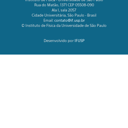
Rua do Matão, 1371 CEP 05508-090
Ala I, sala 2057
Cidade Universitária, São Paulo - Brasil
Email:
contato@if.usp.br
© Instituto de Física da Universidade de São Paulo
Desenvolvido por
IFUSP