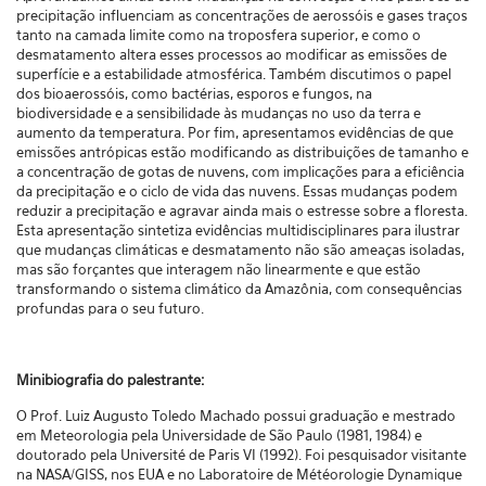
precipitação influenciam as concentrações de aerossóis e gases traços
tanto na camada limite como na troposfera superior, e como o
desmatamento altera esses processos ao modificar as emissões de
superfície e a estabilidade atmosférica. Também discutimos o papel
dos bioaerossóis, como bactérias, esporos e fungos, na
biodiversidade e a sensibilidade às mudanças no uso da terra e
aumento da temperatura. Por fim, apresentamos evidências de que
emissões antrópicas estão modificando as distribuições de tamanho e
a concentração de gotas de nuvens, com implicações para a eficiência
da precipitação e o ciclo de vida das nuvens. Essas mudanças podem
reduzir a precipitação e agravar ainda mais o estresse sobre a floresta.
Esta apresentação sintetiza evidências multidisciplinares para ilustrar
que mudanças climáticas e desmatamento não são ameaças isoladas,
mas são forçantes que interagem não linearmente e que estão
transformando o sistema climático da Amazônia, com consequências
profundas para o seu futuro.
Minibiografia do palestrante:
O Prof. Luiz Augusto Toledo Machado possui graduação e mestrado
em Meteorologia pela Universidade de São Paulo (1981, 1984) e
doutorado pela Université de Paris VI (1992). Foi pesquisador visitante
na NASA/GISS, nos EUA e no Laboratoire de Météorologie Dynamique