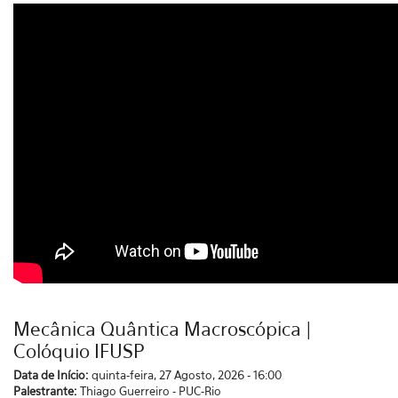
Mecânica Quântica Macroscópica |
Colóquio IFUSP
Data de Início:
quinta-feira, 27 Agosto, 2026 - 16:00
Palestrante:
Thiago Guerreiro - PUC-Rio