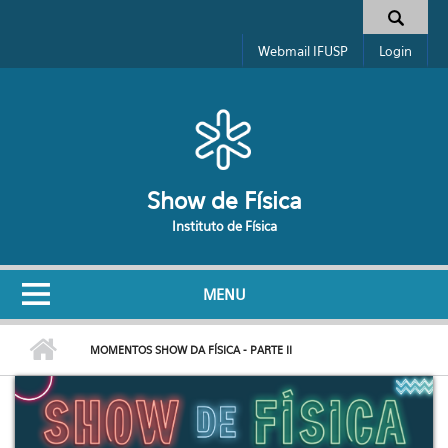
Pular para o conteúdo principal
Formulário de busca
Webmail IFUSP
Login
Show de Física
Instituto de Física
MENU
MOMENTOS SHOW DA FÍSICA - PARTE II