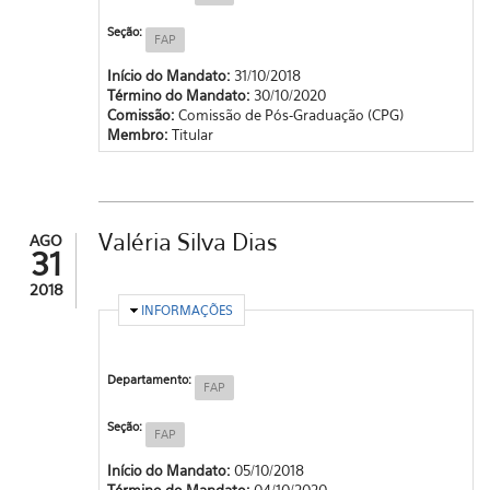
Seção:
FAP
Início do Mandato:
31/10/2018
Término do Mandato:
30/10/2020
Comissão:
Comissão de Pós-Graduação (CPG)
Membro:
Titular
Valéria Silva Dias
AGO
31
2018
OCULTAR
INFORMAÇÕES
Departamento:
FAP
Seção:
FAP
Início do Mandato:
05/10/2018
Término do Mandato:
04/10/2020