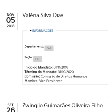
Valéria Silva Dias
NOV
05
2018
OCULTAR
INFORMAÇÕES
Departamento:
FAP
Seção:
FAP
Início do Mandato:
01/11/2018
Término do Mandato:
31/10/2020
Comissão:
Comissão de Direitos Humanos
Membro:
Vice-Presidente
Zwinglio Guimarães Oliveira Filho
SET
26