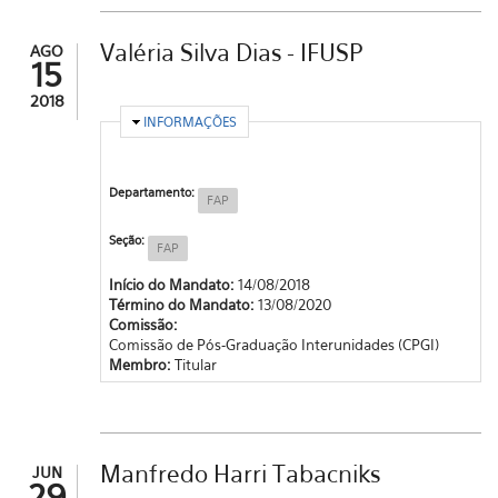
Valéria Silva Dias - IFUSP
AGO
15
2018
OCULTAR
INFORMAÇÕES
Departamento:
FAP
Seção:
FAP
Início do Mandato:
14/08/2018
Término do Mandato:
13/08/2020
Comissão:
Comissão de Pós-Graduação Interunidades (CPGI)
Membro:
Titular
Manfredo Harri Tabacniks
JUN
29