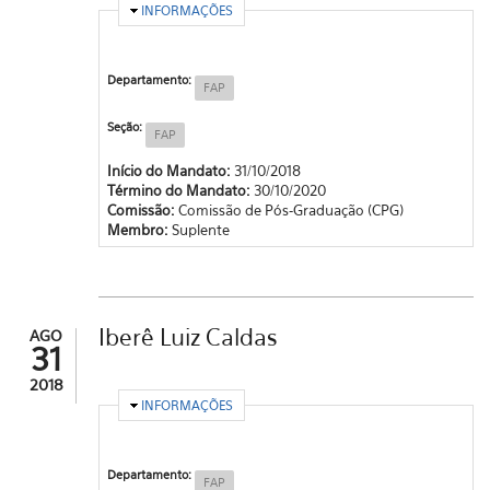
OCULTAR
INFORMAÇÕES
Departamento:
FAP
Seção:
FAP
Início do Mandato:
31/10/2018
Término do Mandato:
30/10/2020
Comissão:
Comissão de Pós-Graduação (CPG)
Membro:
Suplente
Iberê Luiz Caldas
AGO
31
2018
OCULTAR
INFORMAÇÕES
Departamento:
FAP