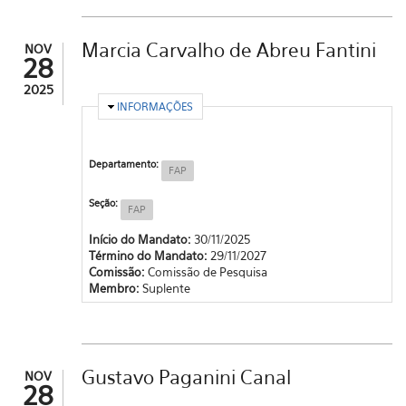
Marcia Carvalho de Abreu Fantini
NOV
28
2025
OCULTAR
INFORMAÇÕES
Departamento:
FAP
Seção:
FAP
Início do Mandato:
30/11/2025
Término do Mandato:
29/11/2027
Comissão:
Comissão de Pesquisa
Membro:
Suplente
Gustavo Paganini Canal
NOV
28