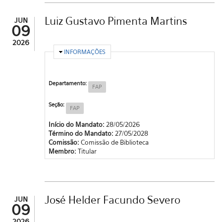
Luiz Gustavo Pimenta Martins
JUN
09
2026
OCULTAR
INFORMAÇÕES
Departamento:
FAP
Seção:
FAP
Início do Mandato:
28/05/2026
Término do Mandato:
27/05/2028
Comissão:
Comissão de Biblioteca
Membro:
Titular
José Helder Facundo Severo
JUN
09
2026