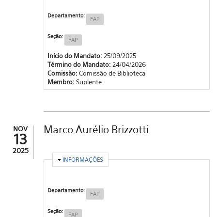
Departamento:
FAP
Seção:
FAP
Início do Mandato:
25/09/2025
Término do Mandato:
24/04/2026
Comissão:
Comissão de Biblioteca
Membro:
Suplente
Marco Aurélio Brizzotti
NOV
13
2025
OCULTAR
INFORMAÇÕES
Departamento:
FAP
Seção:
FAP