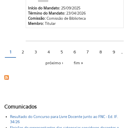
Início do Mandato:
25/09/2025
Término do Mandato:
23/04/2026
Comissão:
Comissão de Biblioteca
Membro:
Titular
1
2
3
4
5
6
7
8
9
…
Páginas
próximo ›
fim »
Comunicados
Resultado do Concurso para Livre Docente junto ao FNC - Ed. IF.
34/26
Eleições de representantes das categorias servidores docentes e