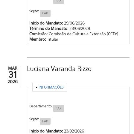
FAP
Seção:
FAP
Início do Mandato:
29/06/2026
Término do Mandato:
28/06/2029
Comissão:
Comissão de Cultura e Extensão (CCEx)
Membro:
Titular
Luciana Varanda Rizzo
MAR
31
2026
OCULTAR
INFORMAÇÕES
Departamento:
FAP
Seção:
FAP
Início do Mandato:
23/02/2026