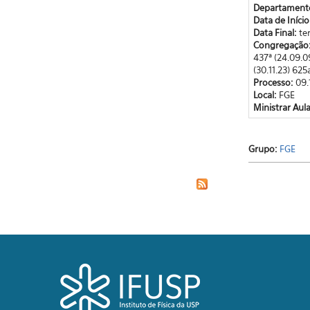
Departament
Data de Iníci
Data Final:
te
Congregação
437ª (24.09.09),
(30.11.23) 625a
Processo:
09.
Local:
FGE
Ministrar Aul
Grupo:
FGE