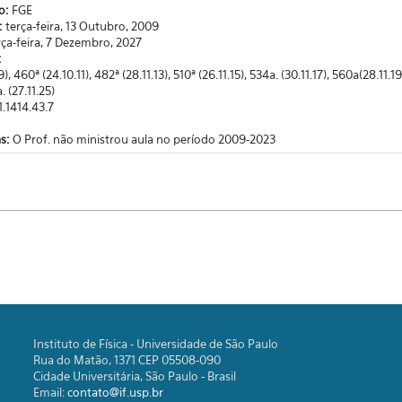
o:
FGE
o:
terça-feira, 13 Outubro, 2009
rça-feira, 7 Dezembro, 2027
:
 460ª (24.10.11), 482ª (28.11.13), 510ª (26.11.15), 534a. (30.11.17), 560a(28.11.19), 581
. (27.11.25)
1.1414.43.7
as:
O Prof. não ministrou aula no período 2009-2023
Instituto de Física - Universidade de São Paulo
Rua do Matão, 1371 CEP 05508-090
Cidade Universitária, São Paulo - Brasil
Email:
contato@if.usp.br