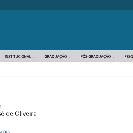
Formulário d
INSTITUCIONAL
GRADUAÇÃO
PÓS-GRADUAÇÃO
PESQ
p
é de Oliveira
R
AÇÕES