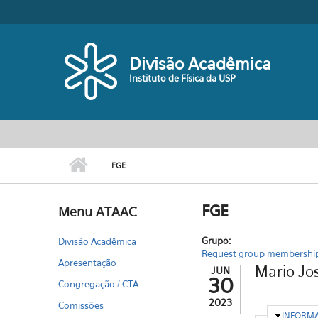
Pular para o conteúdo principal
Divisão Acadêmica
Instituto de Física da USP
FGE
FGE
Menu ATAAC
Grupo:
Divisão Acadêmica
Request group membershi
Apresentação
Mario Jos
JUN
30
Congregação / CTA
2023
Comissões
OCULTA
INFORM