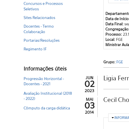
Concursos e Processos
Seletivos
Departament
Sites Relacionados
Data de Iníci
Data Final:
se
Docentes - Termo
Congregação
Colaboração
Processo:
23.
Local:
FGE
Portarias/Resoluções
Ministrar Aul
Regimento IF
Grupo:
FGE
Informações úteis
Ligia Fer
JUN
Progressão Horizontal -
02
Docentes - 2021
2023
Avaliação Institucional (2018
- 2022)
Cecil Ch
MAI
03
Cômputo da carga didática
2014
OCULTA
INFORM