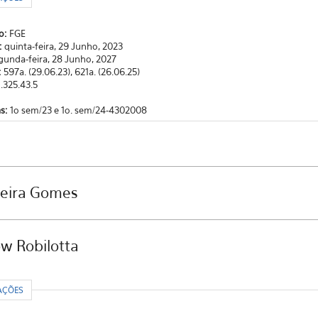
o:
FGE
o:
quinta-feira, 29 Junho, 2023
gunda-feira, 28 Junho, 2027
:
597a. (29.06.23), 621a. (26.06.25)
1.325.43.5
as:
1o sem/23 e 1o. sem/24-4302008
reira Gomes
ow Robilotta
R
AÇÕES