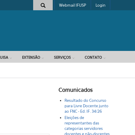
Webmail IFUSP
Login
e busca
UISA
EXTENSÃO
SERVIÇOS
CONTATO
Comunicados
Resultado do Concurso
para Livre Docente junto
ao FNC - Ed. IF. 34/26
Eleições de
representantes das
categorias servidores
docentes e não-docentes