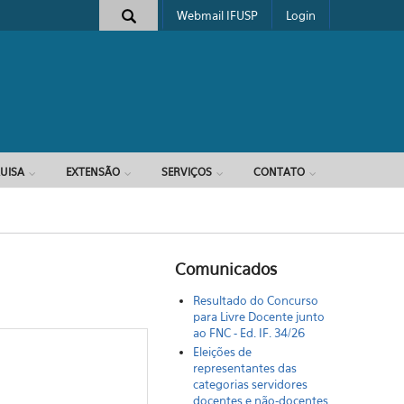
Webmail IFUSP
Login
e busca
UISA
EXTENSÃO
SERVIÇOS
CONTATO
Comunicados
Resultado do Concurso
para Livre Docente junto
ao FNC - Ed. IF. 34/26
Eleições de
representantes das
categorias servidores
docentes e não-docentes