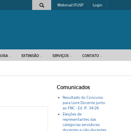
Webmail IFUSP
Login
e busca
UISA
EXTENSÃO
SERVIÇOS
CONTATO
Comunicados
Resultado do Concurso
para Livre Docente junto
ao FNC - Ed. IF. 34/26
Eleições de
representantes das
categorias servidores
docentes e não-docentes