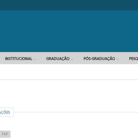
Formulário d
INSTITUCIONAL
GRADUAÇÃO
PÓS-GRADUAÇÃO
PESQ
R
AÇÕES
FAP