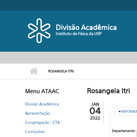
Pular para o conteúdo principal
Divisão Acadêmica
Instituto de Física da USP
ROSANGELA ITRI
Rosangela Itri
Menu ATAAC
Divisão Acadêmica
JAN
04
OCULTA
INFORM
Apresentação
2022
Congregação / CTA
Departamento:
Comissões