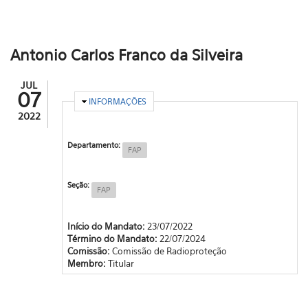
Antonio Carlos Franco da Silveira
JUL
07
OCULTAR
INFORMAÇÕES
2022
Departamento:
FAP
Seção:
FAP
Início do Mandato:
23/07/2022
Término do Mandato:
22/07/2024
Comissão:
Comissão de Radioproteção
Membro:
Titular