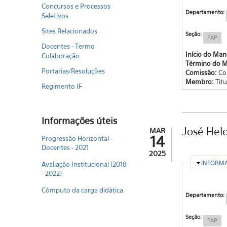
Concursos e Processos
Departamento:
Seletivos
Sites Relacionados
Seção:
FAP
Docentes - Termo
Início do Ma
Colaboração
Término do 
Portarias/Resoluções
Comissão:
Co
Membro:
Titu
Regimento IF
Informações úteis
José Hel
MAR
14
Progressão Horizontal -
Docentes - 2021
2025
OCULTA
INFORM
Avaliação Institucional (2018
- 2022)
Cômputo da carga didática
Departamento:
Seção:
FAP