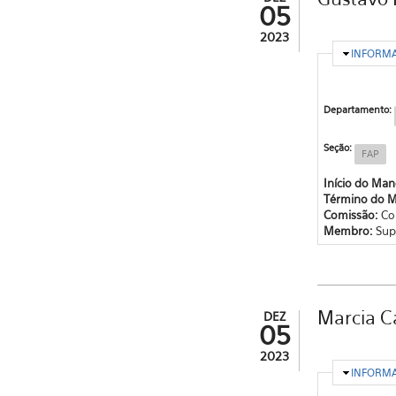
05
2023
OCULTA
INFORM
Departamento:
Seção:
FAP
Início do Ma
Término do 
Comissão:
Co
Membro:
Sup
Marcia C
DEZ
05
2023
OCULTA
INFORM