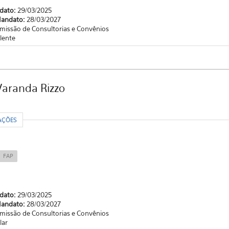
ndato:
29/03/2025
Mandato:
28/03/2027
missão de Consultorias e Convênios
lente
Varanda Rizzo
R
AÇÕES
FAP
ndato:
29/03/2025
Mandato:
28/03/2027
missão de Consultorias e Convênios
lar