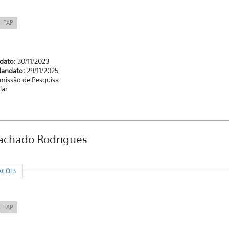
FAP
ndato:
30/11/2023
Mandato:
29/11/2025
missão de Pesquisa
lar
achado Rodrigues
R
AÇÕES
FAP