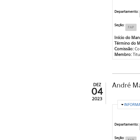
Departamento:
Seção:
FAP
Início do Ma
Término do 
Comissão:
Co
Membro:
Titu
André M
DEZ
04
2023
OCULTA
INFORM
Departamento:
Seção:
FAP