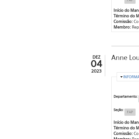
Início do Ma
Término do 
Comissão:
Co
Membro:
Rep
Anne Loui
DEZ
04
2023
OCULTA
INFORM
Departamento:
Seção:
FAP
Início do Ma
Término do 
Comissão:
Co
Membro:
Rep