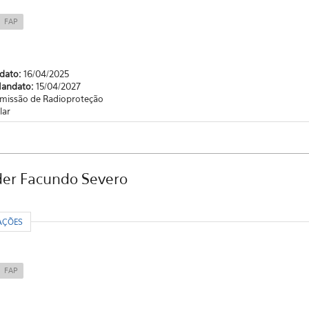
FAP
ndato:
16/04/2025
Mandato:
15/04/2027
missão de Radioproteção
lar
der Facundo Severo
R
AÇÕES
FAP