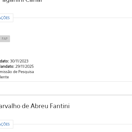
R
AÇÕES
FAP
ndato:
30/11/2023
Mandato:
29/11/2025
missão de Pesquisa
lente
arvalho de Abreu Fantini
R
AÇÕES