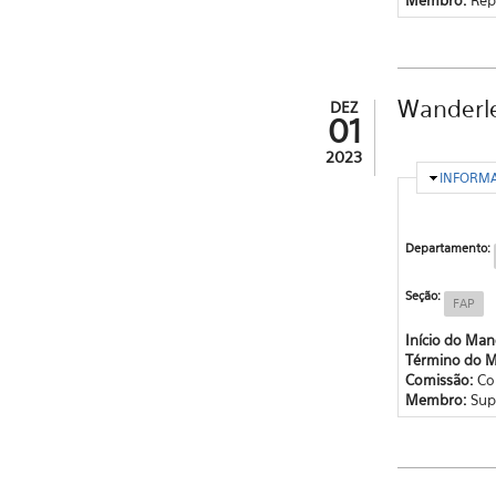
Wanderle
DEZ
01
2023
OCULTA
INFORM
Departamento:
Seção:
FAP
Início do Ma
Término do 
Comissão:
Co
Membro:
Sup