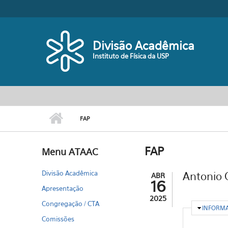
Pular para o conteúdo principal
Divisão Acadêmica
Instituto de Física da USP
FAP
FAP
Menu ATAAC
Divisão Acadêmica
Antonio C
ABR
16
Apresentação
2025
Congregação / CTA
OCULTA
INFORM
Comissões