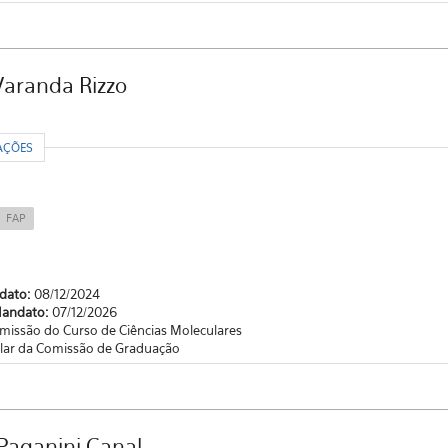
Varanda Rizzo
R
AÇÕES
FAP
ndato:
08/12/2024
Mandato:
07/12/2026
missão do Curso de Ciências Moleculares
ular da Comissão de Graduação
Paganini Canal