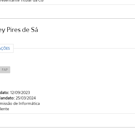
y Pires de Sá
R
AÇÕES
FAP
ndato:
12/09/2023
Mandato:
25/03/2024
missão de Informática
lente