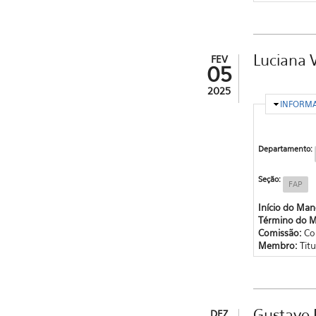
Luciana 
FEV
05
2025
OCULTA
INFORM
Departamento:
Seção:
FAP
Início do Ma
Término do 
Comissão:
Co
Membro:
Tit
Gustavo 
DEZ