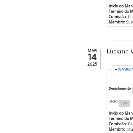
Início do Ma
Término do 
Comissão:
Co
Membro:
Sup
Luciana 
MAR
14
2025
OCULTA
INFORM
Departamento:
Seção:
FAP
Início do Ma
Término do 
Comissão:
Co
Membro:
Titu