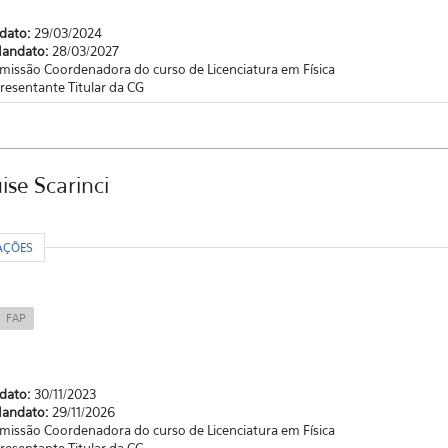
ndato:
29/03/2024
Mandato:
28/03/2027
missão Coordenadora do curso de Licenciatura em Física
resentante Titular da CG
se Scarinci
R
AÇÕES
FAP
ndato:
30/11/2023
Mandato:
29/11/2026
missão Coordenadora do curso de Licenciatura em Física
resentante Titular da CG