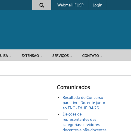
Webmail IFUSP
Login
e busca
UISA
EXTENSÃO
SERVIÇOS
CONTATO
Comunicados
Resultado do Concurso
para Livre Docente junto
ao FNC - Ed. IF. 34/26
Eleições de
representantes das
categorias servidores
docentes e não-docentes