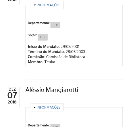
OCULTAR
INFORMAÇÕES
Departamento:
FEP
Seção:
FEP
Início do Mandato:
29/03/2001
Término do Mandato:
28/03/2003
Comissão:
Comissão de Biblioteca
Membro:
Titular
Aléssio Mangiarotti
DEZ
07
2018
OCULTAR
INFORMAÇÕES
Departamento: