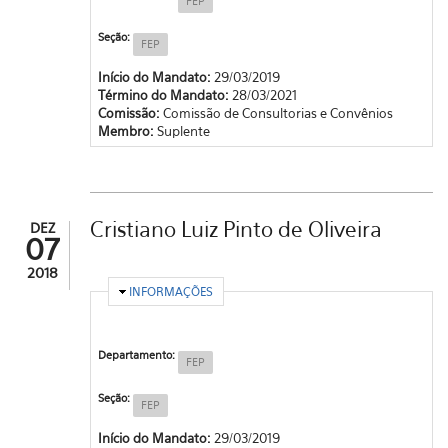
FEP
Seção:
FEP
Início do Mandato:
29/03/2019
Término do Mandato:
28/03/2021
Comissão:
Comissão de Consultorias e Convênios
Membro:
Suplente
Cristiano Luiz Pinto de Oliveira
DEZ
07
2018
OCULTAR
INFORMAÇÕES
Departamento:
FEP
Seção:
FEP
Início do Mandato:
29/03/2019