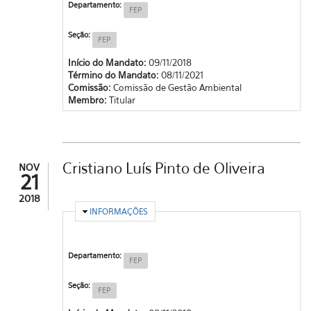
Departamento:
FEP
Seção:
FEP
Início do Mandato:
09/11/2018
Término do Mandato:
08/11/2021
Comissão:
Comissão de Gestão Ambiental
Membro:
Titular
Cristiano Luís Pinto de Oliveira
NOV
21
2018
OCULTAR
INFORMAÇÕES
Departamento:
FEP
Seção:
FEP