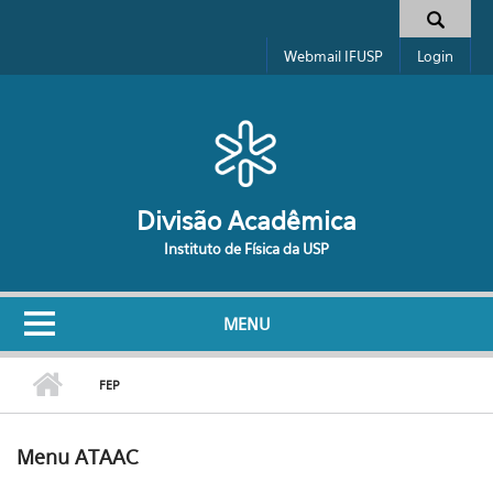
Pular para o conteúdo principal
Formulário de busca
Webmail IFUSP
Login
Divisão Acadêmica
Instituto de Física da USP
MENU
FEP
Menu ATAAC