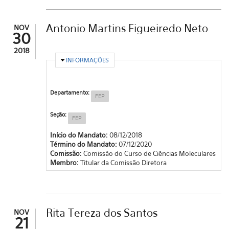
Antonio Martins Figueiredo Neto
NOV
30
2018
OCULTAR
INFORMAÇÕES
Departamento:
FEP
Seção:
FEP
Início do Mandato:
08/12/2018
Término do Mandato:
07/12/2020
Comissão:
Comissão do Curso de Ciências Moleculares
Membro:
Titular da Comissão Diretora
Rita Tereza dos Santos
NOV
21