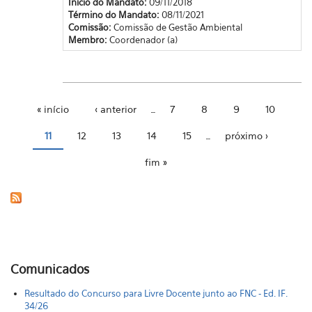
Início do Mandato:
09/11/2018
Término do Mandato:
08/11/2021
Comissão:
Comissão de Gestão Ambiental
Membro:
Coordenador (a)
« início
‹ anterior
…
7
8
9
10
Páginas
11
12
13
14
15
…
próximo ›
fim »
Comunicados
Resultado do Concurso para Livre Docente junto ao FNC - Ed. IF.
34/26