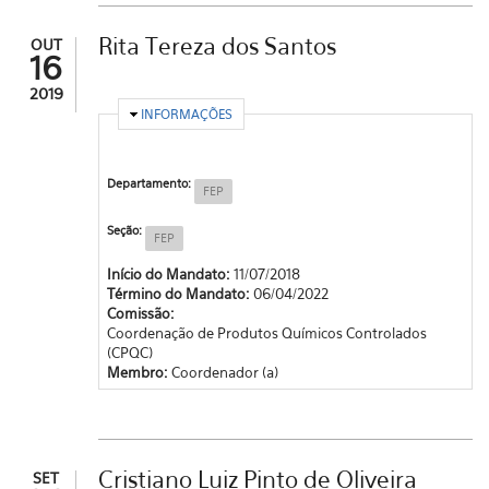
Rita Tereza dos Santos
OUT
16
2019
OCULTAR
INFORMAÇÕES
Departamento:
FEP
Seção:
FEP
Início do Mandato:
11/07/2018
Término do Mandato:
06/04/2022
Comissão:
Coordenação de Produtos Químicos Controlados
(CPQC)
Membro:
Coordenador (a)
Cristiano Luiz Pinto de Oliveira
SET