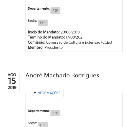
Departamento:
FEP
Seção:
FEP
Início do Mandato:
29/08/2019
Término do Mandato:
17/08/2021
Comissão:
Comissão de Cultura e Extensão (CCEx)
Membro:
Presidente
André Machado Rodrigues
AGO
15
2019
OCULTAR
INFORMAÇÕES
Departamento:
FEP
Seção:
FEP