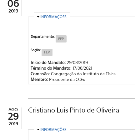
06
2019
OCULTAR
INFORMAÇÕES
Departamento:
FEP
Seção:
FEP
Início do Mandato:
29/08/2019
Término do Mandato:
17/08/2021
Comissão:
Congregação do Instituto de Física
Membro:
Presidente da CCEx
Cristiano Luis Pinto de Oliveira
AGO
29
2019
OCULTAR
INFORMAÇÕES