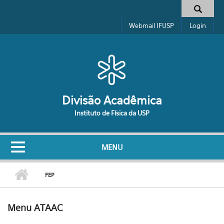
Pular para o conteúdo principal
Formulário de busca
Webmail IFUSP
Login
Divisão Acadêmica
Instituto de Física da USP
MENU
FEP
Menu ATAAC