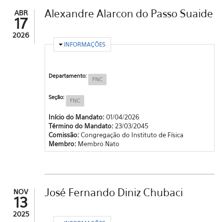
Alexandre Alarcon do Passo Suaide
ABR
17
2026
OCULTAR
INFORMAÇÕES
Departamento:
FNC
Seção:
FNC
Início do Mandato:
01/04/2026
Término do Mandato:
23/03/2045
Comissão:
Congregação do Instituto de Física
Membro:
Membro Nato
José Fernando Diniz Chubaci
NOV
13
2025