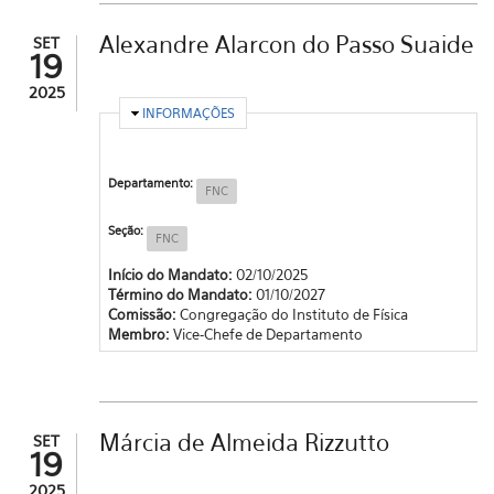
Alexandre Alarcon do Passo Suaide
SET
19
2025
OCULTAR
INFORMAÇÕES
Departamento:
FNC
Seção:
FNC
Início do Mandato:
02/10/2025
Término do Mandato:
01/10/2027
Comissão:
Congregação do Instituto de Física
Membro:
Vice-Chefe de Departamento
Márcia de Almeida Rizzutto
SET
19
2025