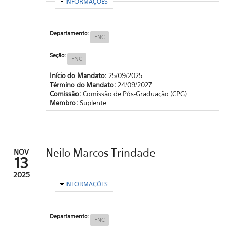
OCULTAR
INFORMAÇÕES
Departamento:
FNC
Seção:
FNC
Início do Mandato:
25/09/2025
Término do Mandato:
24/09/2027
Comissão:
Comissão de Pós-Graduação (CPG)
Membro:
Suplente
Neilo Marcos Trindade
NOV
13
2025
OCULTAR
INFORMAÇÕES
Departamento:
FNC