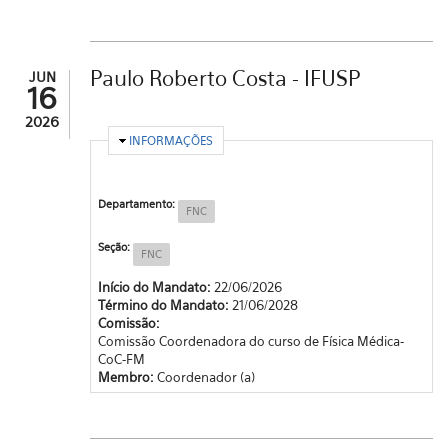
Paulo Roberto Costa - IFUSP
JUN
16
2026
OCULTAR
INFORMAÇÕES
Departamento:
FNC
Seção:
FNC
Início do Mandato:
22/06/2026
Término do Mandato:
21/06/2028
Comissão:
Comissão Coordenadora do curso de Física Médica-
CoC-FM
Membro:
Coordenador (a)