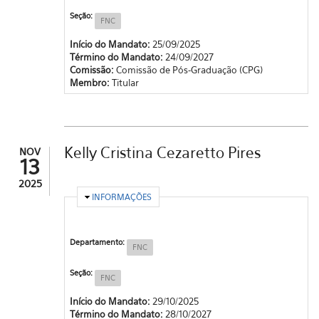
Seção:
FNC
Início do Mandato:
25/09/2025
Término do Mandato:
24/09/2027
Comissão:
Comissão de Pós-Graduação (CPG)
Membro:
Titular
Kelly Cristina Cezaretto Pires
NOV
13
2025
OCULTAR
INFORMAÇÕES
Departamento:
FNC
Seção:
FNC
Início do Mandato:
29/10/2025
Término do Mandato:
28/10/2027