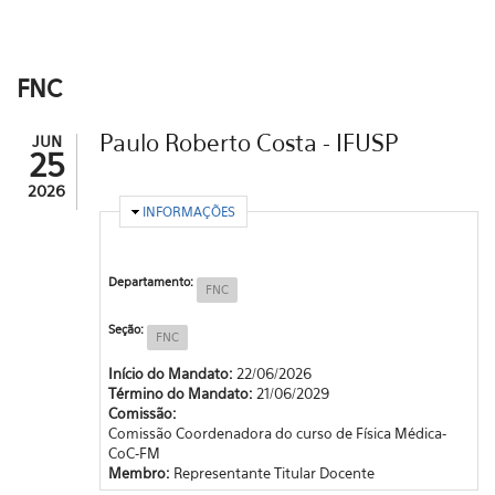
FNC
Paulo Roberto Costa - IFUSP
JUN
25
2026
OCULTAR
INFORMAÇÕES
Departamento:
FNC
Seção:
FNC
Início do Mandato:
22/06/2026
Término do Mandato:
21/06/2029
Comissão:
Comissão Coordenadora do curso de Física Médica-
CoC-FM
Membro:
Representante Titular Docente