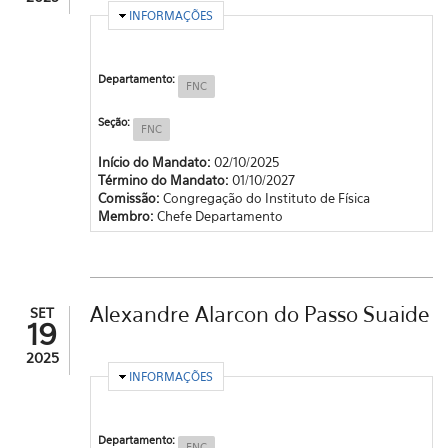
OCULTAR
INFORMAÇÕES
Departamento:
FNC
Seção:
FNC
Início do Mandato:
02/10/2025
Término do Mandato:
01/10/2027
Comissão:
Congregação do Instituto de Física
Membro:
Chefe Departamento
Alexandre Alarcon do Passo Suaide
SET
19
2025
OCULTAR
INFORMAÇÕES
Departamento:
FNC