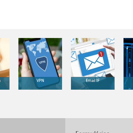
m
VPN
Email IF