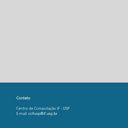
Contato
Centro de Computação IF - USP
E-mail:
ccifusp@if.usp.br