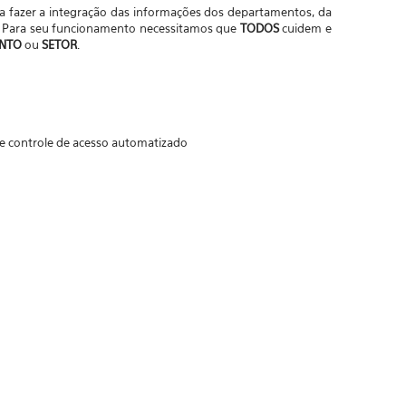
ra fazer a integração das informações dos departamentos, da
os. Para seu funcionamento necessitamos que
TODOS
cuidem e
NTO
ou
SETOR
.
ia e controle de acesso automatizado