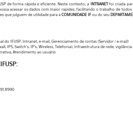
USP de forma rápida e eficiente.
Neste contexto, a
INTRANET
foi criada pa
 possa acessar os dados com maior rapidez, facilitando o trabalho de tod
es que julguem de utilidade para a
COMUNIDADE IF
ou do seu
DEPARTAME
onal do IFUSP, Intranet, e-mail, Gerenciamento de contas (Servidor / e-mail)
, IPS, Switch's, IP's, Wireless, Telefonia), Infraestrutura de rede, vigilânc
ativa, Atendimento ao usuário
CIFUSP:
091.8990