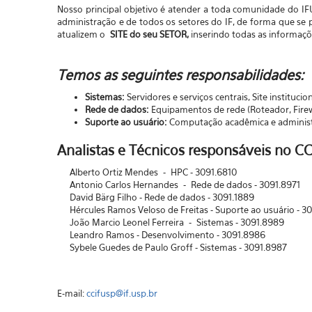
Nosso principal objetivo é atender a toda comunidade do IF
administração e de todos os setores do IF, de forma que se
atualizem o
SITE
do seu SETOR,
inserindo todas as informaçõ
Temos as seguintes responsabilidades:
Sistemas:
Servidores e serviços centrais, Site instituci
Rede de dados:
Equipamentos de rede (Roteador, Firewall
Suporte ao usuário:
Computação acadêmica e administr
Analistas e Técnicos responsáveis no C
Alberto Ortiz Mendes - HPC - 3091.6810
Antonio Carlos Hernandes - Rede de dados - 3091.8971
David Bärg Filho - Rede de dados - 3091.1889
Hércules Ramos Veloso de Freitas - Suporte ao usuário - 3
João Marcio Leonel Ferreira - Sistemas - 3091.8989
Leandro Ramos - Desenvolvimento - 3091.8986
Sybele Guedes de Paulo Groff - Sistemas - 3091.8987
E-mail:
ccifusp@if.usp.br