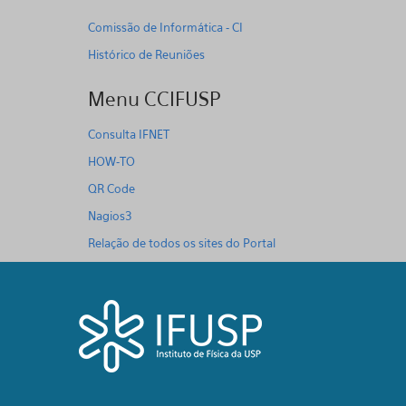
Comissão de Informática - CI
Histórico de Reuniões
Menu CCIFUSP
Consulta IFNET
HOW-TO
QR Code
Nagios3
Relação de todos os sites do Portal