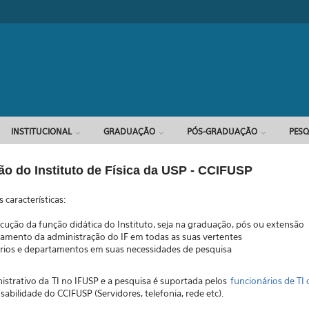
Formulário d
INSTITUCIONAL
GRADUAÇÃO
PÓS-GRADUAÇÃO
PESQ
o do Instituto de Física da USP - CCIFUSP
 características:
ução da função didática do Instituto, seja na graduação, pós ou extensão
namento da administração do IF em todas as suas vertentes
tórios e departamentos em suas necessidades de pesquisa
strativo da TI no IFUSP e a pesquisa é suportada pelos
funcionários de TI
bilidade do CCIFUSP (Servidores, telefonia, rede etc).