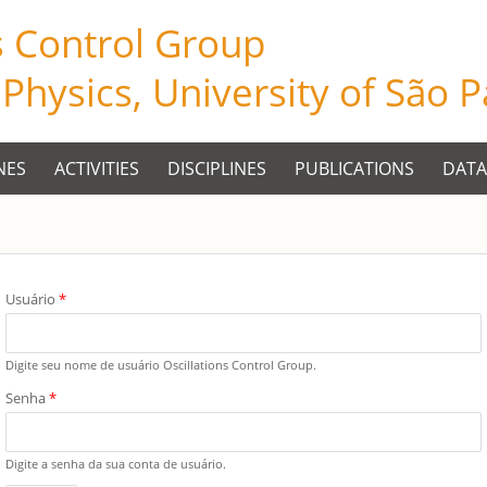
s Control Group
f Physics, University of São 
NES
ACTIVITIES
DISCIPLINES
PUBLICATIONS
DATA
Você está aqui
Usuário
*
Digite seu nome de usuário Oscillations Control Group.
Senha
*
Digite a senha da sua conta de usuário.