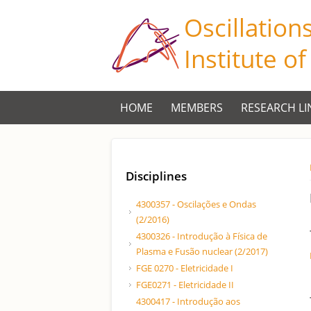
Oscillation
Institute o
HOME
MEMBERS
RESEARCH LI
Disciplines
4300357 - Oscilações e Ondas
(2/2016)
4300326 - Introdução à Física de
Plasma e Fusão nuclear (2/2017)
FGE 0270 - Eletricidade I
FGE0271 - Eletricidade II
4300417 - Introdução aos