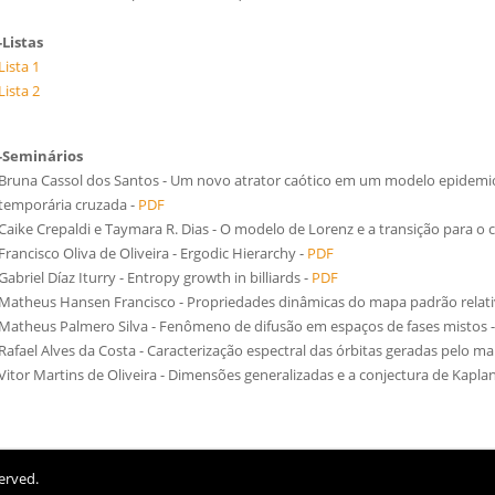
-Listas
Lista 1
Lista 2
-Seminários
Bruna Cassol dos Santos - Um novo atrator caótico em um modelo epidemio
temporária cruzada -
PDF
Caike Crepaldi e Taymara R. Dias - O modelo de Lorenz e a transição para o c
Francisco Oliva de Oliveira - Ergodic Hierarchy -
PDF
Gabriel Díaz Iturry - Entropy growth in billiards -
PDF
Matheus Hansen Francisco - Propriedades dinâmicas do mapa padrão relativı́
Matheus Palmero Silva - Fenômeno de difusão em espaços de fases mistos 
Rafael Alves da Costa - Caracterização espectral das órbitas geradas pelo 
Vitor Martins de Oliveira - Dimensões generalizadas e a conjectura de Kapla
erved.