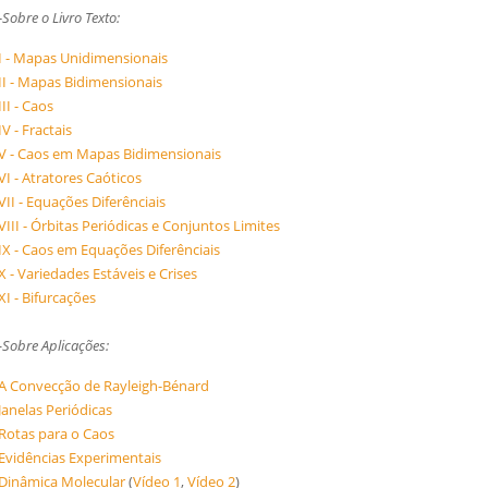
-
Sobre o Livro Texto:
I - Mapas Unidimensionais
II - Mapas Bidimensionais
III - Caos
IV - Fractais
V - Caos em Mapas Bidimensionais
VI - Atratores Caóticos
VII - Equações Diferênciais
VIII - Órbitas Periódicas e Conjuntos Limites
IX - Caos em Equações Diferênciais
X - Variedades Estáveis e Crises
XI - Bifurcações
-Sobre Aplicações:
A Convecção de Rayleigh-Bénard
Janelas Periódicas
Rotas para o Caos
Evidências Experimentais
Dinâmica Molecular
(
Vídeo 1
,
Vídeo 2
)