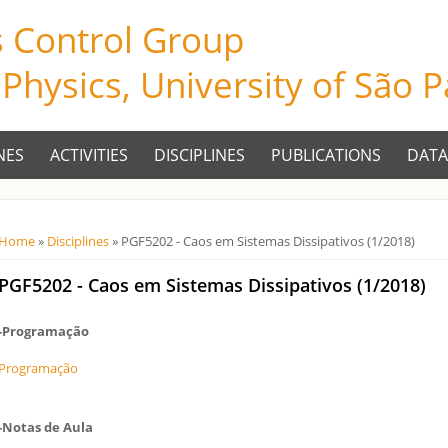
s Control Group
f Physics, University of São 
NES
ACTIVITIES
DISCIPLINES
PUBLICATIONS
DATA
Você está aqui
Home
»
Disciplines
» PGF5202 - Caos em Sistemas Dissipativos (1/2018)
PGF5202 - Caos em Sistemas Dissipativos (1/2018)
-Programação
Programação
-Notas de Aula