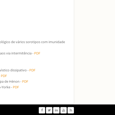
lógico de vários sorotipos com imunidade
aos via intermitência -
PDF
stico dissipativo -
PDF
-
PDF
mapa de Hénon -
PDF
n-Yorke -
PDF